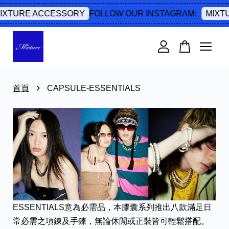
FOLLOW OUR INSTAGRAM:
IXTURE ACCESSORY
MIXTU
您的購物車目前還是空的。
繼續購物
›
首頁
CAPSULE-ESSENTIALS
ESSENTIALS意為必需品，本膠囊系列推出八款滿足日
常必需之項鍊及手鍊，無論休閒或正裝皆可輕鬆搭配。