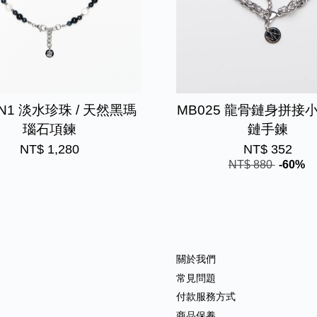
BN1 淡水珍珠 / 天然黑瑪
MB025 龍骨鏈身拼接
瑙石項鍊
鏈手鍊
NT$ 1,280
NT$ 352
NT$ 880
-60%
關於我們
常見問題
付款服務方式
商品保養