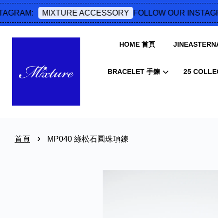
AGRAM:
FOLLOW OUR INSTAGR
MIXTURE ACCESSORY
HOME 首頁
JINEASTERNA
BRACELET 手鍊
25 COLLE
›
首頁
MP040 綠松石圓珠項鍊