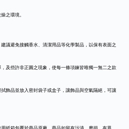
乾燥之環境。
，建議避免接觸香水、清潔用品等化學製品，以保有表面之
澤，及些許非正圓之現象，使每一條項鍊皆唯獨一無二之款
擦拭飾品並放入密封袋子或盒子，讓飾品與空氣隔絕，可讓
使用紙箱包覆於商品原廠。商品如留有污漬、磨損、有異