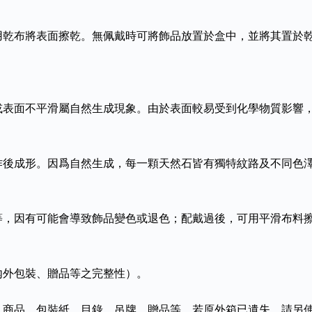
用乾布將表面擦乾。無佩戴時可將飾品放置於盒中，並將其置於
或表面不平滑屬自然生成現象。由於表面較易受到化學物質影響
作後成形。因爲自然生成，每一顆天然石皆有獨特紋路及不同色
等，因有可能會導致飾品變色或退色；配戴過後，可用平滑布料
內外包裝、贈品等之完整性）。
、商品、包裝紙，目錄、吊牌、贈品等，若原外箱已遺失，請另