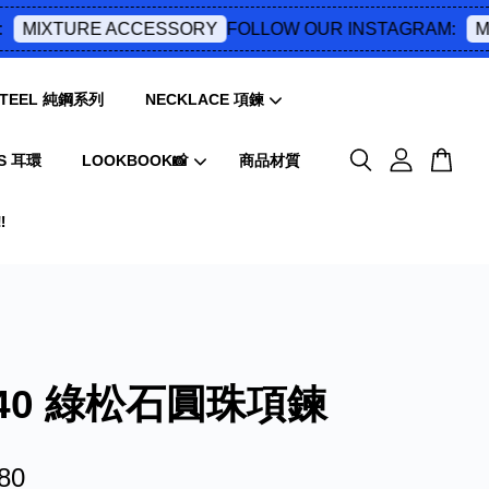
FOLLOW OUR INSTAGRAM:
MIXTURE ACCESSORY
MI
 STEEL 純鋼系列
NECKLACE 項鍊
S 耳環
LOOKBOOK📸
商品材質
️
040 綠松石圓珠項鍊
80