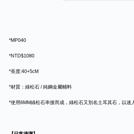
*MP040
*NTD$1080
*長度:40+5cM
*材質：綠松石 / 純鋼金屬輔料
*使用6MM綠松石串接而成，綠松石又別名土耳其石，以
【日常清潔】