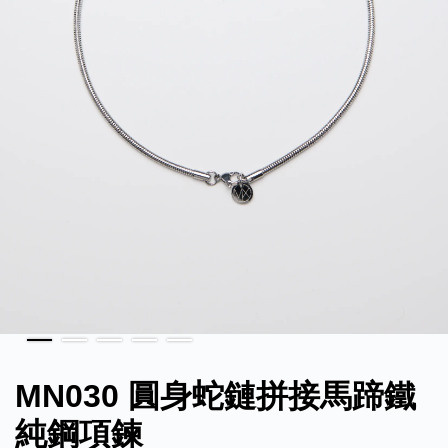
MN030 圓身蛇鏈拼接馬蹄鐵
純鋼項鍊