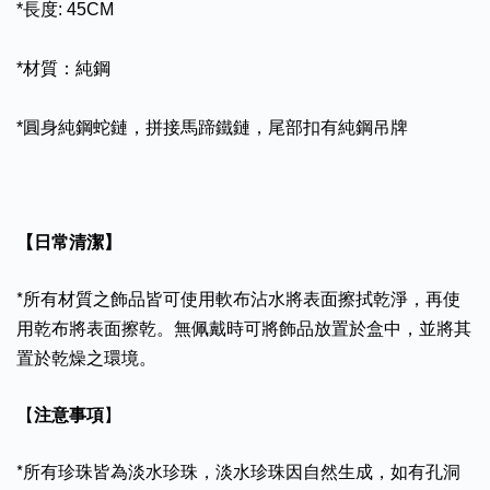
*長度: 45CM
*材質：純鋼
*圓身純鋼蛇鏈，拼接馬蹄鐵鏈，尾部扣有純鋼吊牌
【日常清潔】
*所有材質之飾品皆可使用軟布沾水將表面擦拭乾淨，再使
用乾布將表面擦乾。無佩戴時可將飾品放置於盒中，並將其
置於乾燥之環境。
【
注意事項
】
*所有珍珠皆為淡水珍珠，淡水珍珠因自然生成，如有孔洞