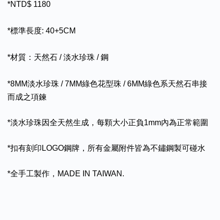
*NTD$ 1180
*標準長度: 40+5CM
*材質：天然石 / 淡水珍珠 / 鋼
*8MM淡水珍珠 / 7MM綠色花型珠 / 6MM綠色系天然石串接
而成之項鍊
*淡水珍珠因全天然生成，每顆大小正負1mm內為正常範圍
*扣有刻印LOGO鋼牌，所有金屬附件皆為不鏽鋼製可碰水
*全手工製作，MADE IN TAIWAN.