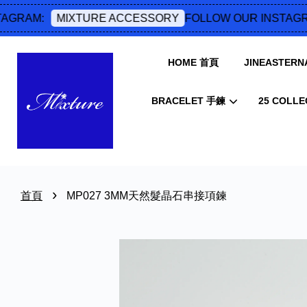
GRAM:
FOLLOW OUR INSTAGRA
MIXTURE ACCESSORY
HOME 首頁
JINEASTERNA
BRACELET 手鍊
25 COLLE
›
首頁
MP027 3MM天然髮晶石串接項鍊