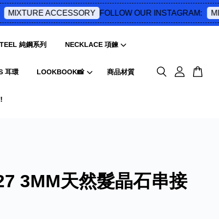
FOLLOW OUR INSTAGRAM:
MIXTURE ACCESSORY
MIX
 STEEL 純鋼系列
NECKLACE 項鍊
S 耳環
LOOKBOOK📸
商品材質
️
027 3MM天然髮晶石串接