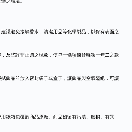
乾燥之環境。
，建議避免接觸香水、清潔用品等化學製品，以保有表面之
澤，及些許非正圓之現象，使每一條項鍊皆唯獨一無二之款
擦拭飾品並放入密封袋子或盒子，讓飾品與空氣隔絕，可讓
使用紙箱包覆於商品原廠。商品如留有污漬、磨損、有異