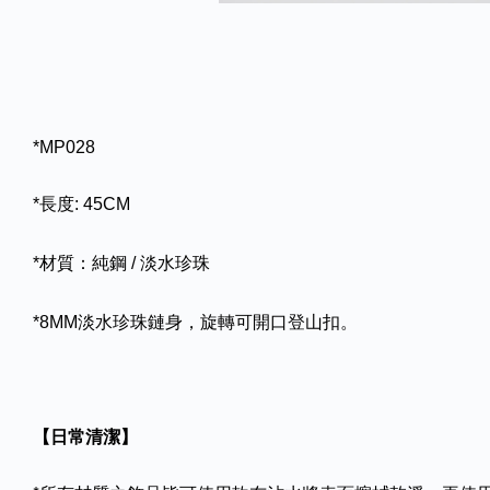
*MP028
*長度: 45CM
*材質：純鋼 / 淡水珍珠
*8MM淡水珍珠鏈身，旋轉可開口登山扣。
【日常清潔】