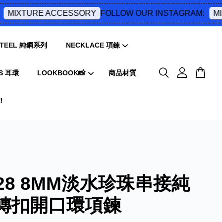
FOLLOW OUR INSTAGRAM:
MIXTURE ACCESSORY
MIX
 STEEL 純鋼系列
NECKLACE 項鍊
S 耳環
LOOKBOOK📸
商品材質
️
028 8MM淡水珍珠串接純
轉扣開口環項鍊