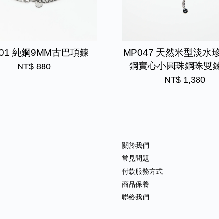
001 純鋼9MM古巴項鍊
MP047 天然米型淡水珍
鋼實心小圓珠鋼珠雙
NT$ 880
NT$ 1,380
關於我們
常見問題
付款服務方式
商品保養
聯絡我們