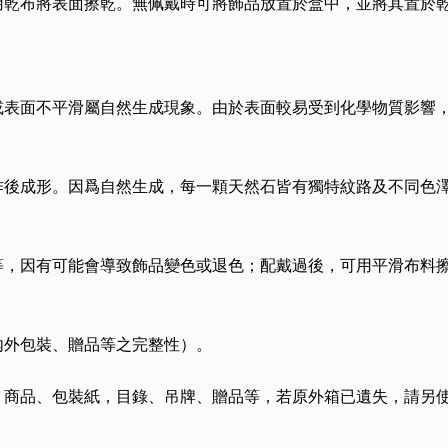
用乾布將表面擦乾。無佩戴時可將飾品放置於盒中，並將其置於
或表面不平滑屬自然生成現象。由於表面較易受到化學物質影響
作後成形。因爲自然生成，每一顆天然石皆有獨特紋路及不同色
等，因有可能會導致飾品變色或退色；配戴過後，可用平滑布料
內外包裝、贈品等之完整性）。
、商品、包裝紙，目錄、吊牌、贈品等，若原外箱已遺失，請另