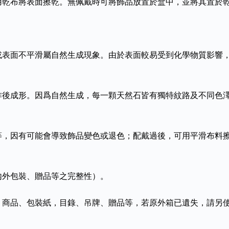
用乾布將表面擦乾。無佩戴時可將飾品放置於盒中，並將其置於
或表面不平滑屬自然生成現象。由於表面較易受到化學物質影響
作後成形。因爲自然生成，每一顆天然石皆有獨特紋路及不同色
等，因有可能會導致飾品變色或退色；配戴過後，可用平滑布料
內外包裝、贈品等之完整性）。
、商品、包裝紙，目錄、吊牌、贈品等，若原外箱已遺失，請另