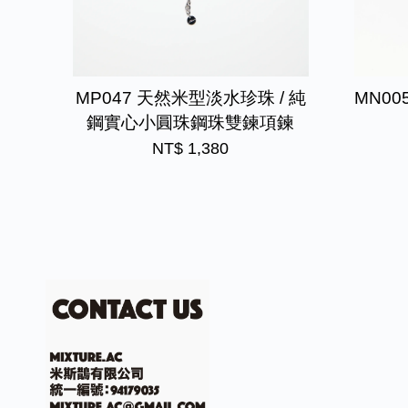
MP047 天然米型淡水珍珠 / 純
MN0
鋼實心小圓珠鋼珠雙鍊項鍊
NT$ 1,380