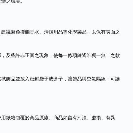
乾燥之環境。
，建議避免接觸香水、清潔用品等化學製品，以保有表面之
澤，及些許非正圓之現象，使每一條項鍊皆唯獨一無二之款
擦拭飾品並放入密封袋子或盒子，讓飾品與空氣隔絕，可讓
使用紙箱包覆於商品原廠。商品如留有污漬、磨損、有異