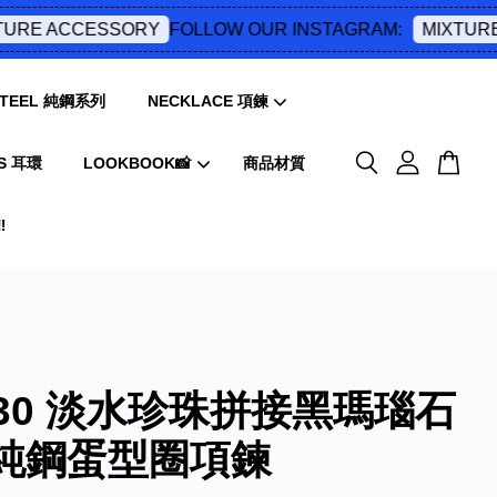
FOLLOW OUR INSTAGRAM:
RE ACCESSORY
MIXTURE 
 STEEL 純鋼系列
NECKLACE 項鍊
S 耳環
LOOKBOOK📸
商品材質
️
030 淡水珍珠拼接黑瑪瑙石
純鋼蛋型圈項鍊