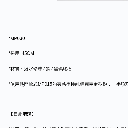
*MP030
*長度: 45CM
*材質：淡水珍珠 / 鋼 / 黑瑪瑙石
*使用熱門款式MP015的靈感串接純鋼圓圈蛋型鏈，一半
【日常清潔】