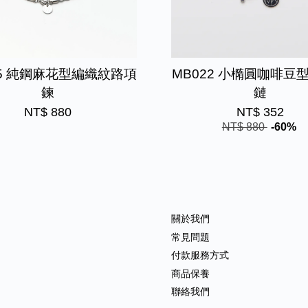
05 純鋼麻花型編織紋路項
MB022 小橢圓咖啡豆
鍊
鏈
NT$ 880
NT$ 352
NT$ 880
-60%
關於我們
常見問題
付款服務方式
商品保養
聯絡我們