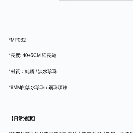
*MP032
*長度: 40+5CM 延長鏈
*材質：純鋼 / 淡水珍珠
*8MM的淡水珍珠 / 鋼珠項鍊
【日常清潔】