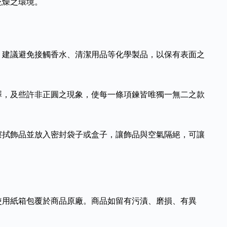
乾燥之環境。
，建議避免接觸香水、清潔用品等化學製品，以保有表面之
澤，及些許非正圓之現象，使每一條項鍊皆唯獨一無二之款
擦拭飾品並放入密封袋子或盒子，讓飾品與空氣隔絕，可讓
使用紙箱包覆於商品原廠。商品如留有污漬、磨損、有異