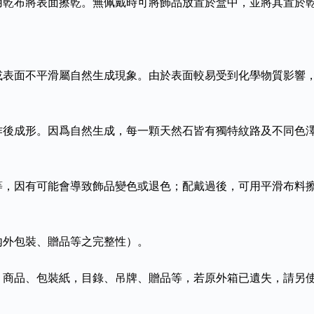
用乾布將表面擦乾。無佩戴時可將飾品放置於盒中，並將其置於
或表面不平滑屬自然生成現象。由於表面較易受到化學物質影響
作後成形。因爲自然生成，每一顆天然石皆有獨特紋路及不同色
等，因有可能會導致飾品變色或退色；配戴過後，可用平滑布料
內外包裝、贈品等之完整性）。
、商品、包裝紙，目錄、吊牌、贈品等，若原外箱已遺失，請另