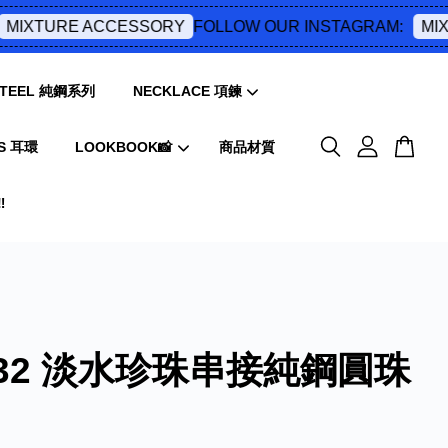
FOLLOW OUR INSTAGRAM:
IXTURE ACCESSORY
MIXT
 STEEL 純鋼系列
NECKLACE 項鍊
S 耳環
LOOKBOOK📸
商品材質
️
032 淡水珍珠串接純鋼圓珠