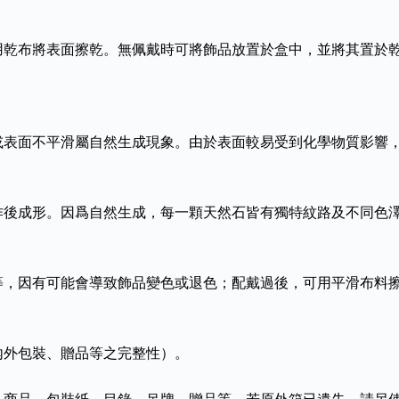
用乾布將表面擦乾。無佩戴時可將飾品放置於盒中，並將其置於
或表面不平滑屬自然生成現象。由於表面較易受到化學物質影響
作後成形。因爲自然生成，每一顆天然石皆有獨特紋路及不同色
等，因有可能會導致飾品變色或退色；配戴過後，可用平滑布料
內外包裝、贈品等之完整性）。
、商品、包裝紙，目錄、吊牌、贈品等，若原外箱已遺失，請另