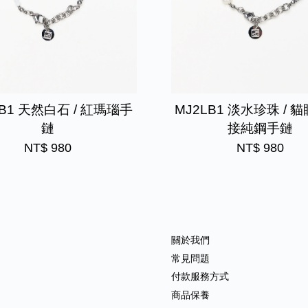
RB1 天然白石 / 紅瑪瑙手
MJ2LB1 淡水珍珠 / 
鏈
接純鋼手鏈
NT$ 980
NT$ 980
關於我們
常見問題
付款服務方式
商品保養