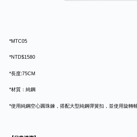
*MTC05
*NTD$1580
*長度:75CM
*材質：純鋼
*使用純鋼空心圓珠鍊，搭配大型純鋼彈簧扣，並使用旋轉