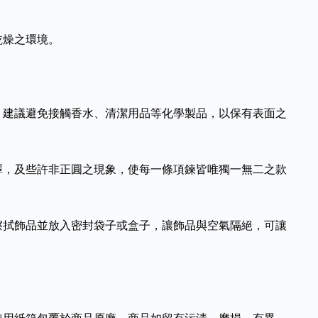
乾燥之環境。
，建議避免接觸香水、清潔用品等化學製品，以保有表面之
澤，及些許非正圓之現象，使每一條項鍊皆唯獨一無二之款
擦拭飾品並放入密封袋子或盒子，讓飾品與空氣隔絕，可讓
使用紙箱包覆於商品原廠。商品如留有污漬、磨損、有異