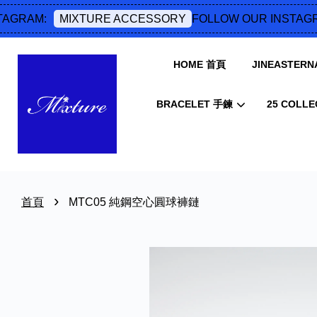
GRAM:
FOLLOW OUR INSTAGRA
MIXTURE ACCESSORY
HOME 首頁
JINEASTERNA
BRACELET 手鍊
25 COLLE
›
首頁
MTC05 純鋼空心圓球褲鏈